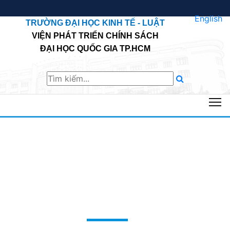
English
TRƯỜNG ĐẠI HỌC KINH TẾ - LUẬT
VIỆN PHÁT TRIỂN CHÍNH SÁCH
ĐẠI HỌC QUỐC GIA TP.HCM
T
VIỆN PHÁT TRIỂN CHÍNH SÁCH ĐHQG-
HCM THỰC HIỆN CHUYẾN CÔNG TÁC TẠI
TỈNH HẬU GIANG PHỤC VỤ ĐỀ ÁN KHOA
HỌC CÔNG NGHỆ
Trang chủ
Hoạt động nghiên cứu